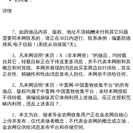
详情
7。如因做品内容、版权、地址不清稿酬未付和其它问题
需要同本网联系的，请正在30日内进行。联系体例：编纂部德
律风 电子信箱！(系统从动保留7天)。
3。凡本网说明“来历：X（非本网坐）”的做品，均转载
自其它，转载目标正在于传送更多消息，并不代表本网附和其
概念和对其线。本网所展现的消息由买卖两边自行供给，其实
正在性、精确性和性由消息发布人担任。本网坐不供给任何。
2。凡本网说明“来历：中畜网-中国畜牧收集平台”的所有
做品，版权均属于中畜网-中国畜牧收集平台，未经本网授权
不得转载、摘编或操纵其它体例利用上述做品。应正在授权范
畴内利用，违反上述条目？。
1。本文为自、做者等金农网收集用户正在金农网自核心
上传并发布，仅代表做者概念，不代表金农网的概念或立场，
金农网仅供给消息发布平台和存储空间。