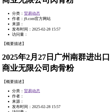
分类：
贸易动态
作者：
j9.com官方网站
来源：
发布时间：
2025-02-28 15:57
访问量：
【概要描述】
2025年2月27日广州南群进出口
商业无限公司肉骨粉
【概要描述】
分类：
贸易动态
作者：
来源：
发布时间：
2025-02-28 15:57
访问量：