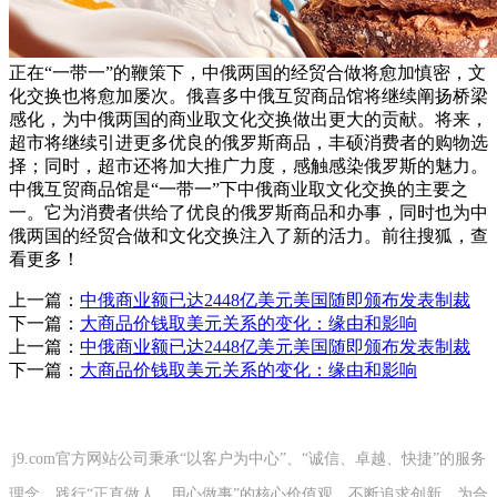
正在“一带一”的鞭策下，中俄两国的经贸合做将愈加慎密，文
化交换也将愈加屡次。俄喜多中俄互贸商品馆将继续阐扬桥梁
感化，为中俄两国的商业取文化交换做出更大的贡献。将来，
超市将继续引进更多优良的俄罗斯商品，丰硕消费者的购物选
择；同时，超市还将加大推广力度，感触感染俄罗斯的魅力。
中俄互贸商品馆是“一带一”下中俄商业取文化交换的主要之
一。它为消费者供给了优良的俄罗斯商品和办事，同时也为中
俄两国的经贸合做和文化交换注入了新的活力。前往搜狐，查
看更多！
上一篇：
中俄商业额已达2448亿美元美国随即颁布发表制裁
下一篇：
大商品价钱取美元关系的变化：缘由和影响
上一篇：
中俄商业额已达2448亿美元美国随即颁布发表制裁
下一篇：
大商品价钱取美元关系的变化：缘由和影响
j9.com官方网站公司秉承“以客户为中心”、“诚信、卓越、快捷”的服务
理念，践行“正直做人、用心做事”的核心价值观，不断追求创新，为合