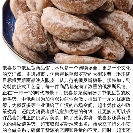
俄喜多中俄互贸商品馆，不只是一个购物场合，更是一个文化
的交汇点。走进超市，仿佛穿越至俄罗斯的大街冷巷，琳琅满
目标俄罗斯商品映入眼皮，从典范的俄罗斯糖果、伏特加，到
奇特的俄式工艺品，每一件商品都充满了浓重的俄罗斯风情。
正在“一带一”的时代布景下，俄喜多充实阐扬了中俄互贸的政
策劣势。中俄两国为加强双边商业合做，推出了一系列优惠政
策，为俄喜多等企业供给了广漠的市场空间。超市凭仗这些政
策劣势，还能为消费者供给愈加优惠的价钱，让更多人可以或
许品尝到纯正的俄罗斯美食。除了政策劣势，俄喜多还具有强
大的供应链劣势。超市取俄罗斯浩繁出名厂商成立了持久不变
的合做关系，确保了货源的充脚和质量的不变。同时，超市还