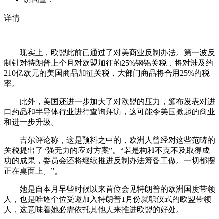
详情
现实上，欧盟此前已通过了对美商业反制办法。第一波反
制针对特朗普上个月对欧盟加征的25%钢铝关税，将对涉及约
210亿欧元的美国商品加征关税，大部门商品将合用25%的税
率。
此外，美国还进一步加大了对欧盟的压力，颁布发表对进
口药品和半导体行业进行查询拜访，这可能令美国掀起的商业
和进一步升级。
吉尔评论称，这是预料之中的，欧洲人曾经对这些范畴的
关税提出了“强无力的应对方案”。“若是构和不克不及取得成
功的成果，委员会还将继续推进反制办法筹备工做。一切都摆
正在桌面上。”。
她是自本月早些时候以来首位会见特朗普的欧洲国度带领
人，也是唯逐个位受邀加入特朗普1月份就职仪式的欧盟带领
人，这意味着她必需依托其他人来推进欧盟的好处。