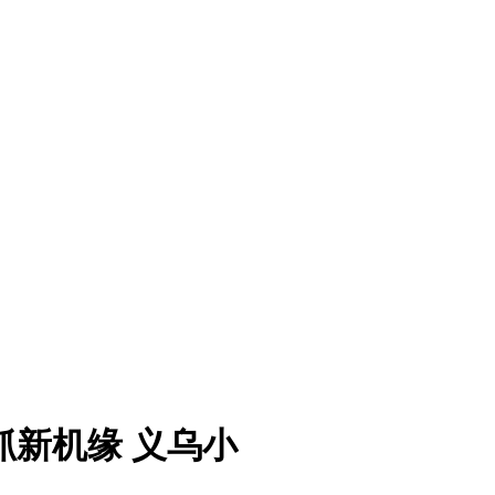
抓新机缘 义乌小