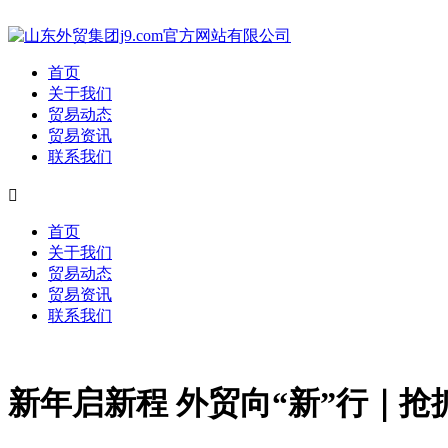
首页
关于我们
贸易动态
贸易资讯
联系我们

首页
关于我们
贸易动态
贸易资讯
联系我们
新年启新程 外贸向“新”行｜抢