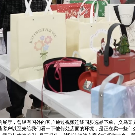
的展厅，曾经有国外的客户通过视频连线同步选品下单。义乌某
些客户以至先给我们看一下他何处店面的环境，是正在卖一些什