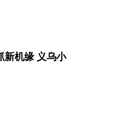
抓新机缘 义乌小