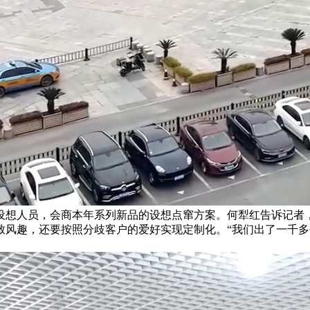
设想人员，会商本年系列新品的设想点窜方案。何犁红告诉记者
致风趣，还要按照分歧客户的爱好实现定制化。“我们出了一千