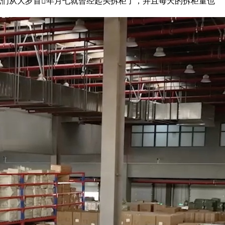
们从大岁首年月七就曾经起头拆柜了，并且每天的拆柜量也