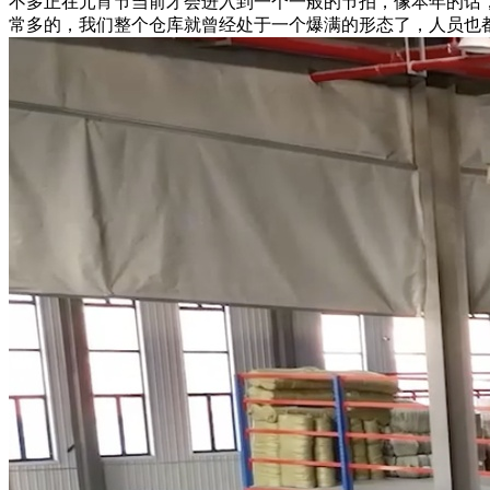
不多正在元宵节当前才会进入到一个一般的节拍，像本年的话
常多的，我们整个仓库就曾经处于一个爆满的形态了，人员也