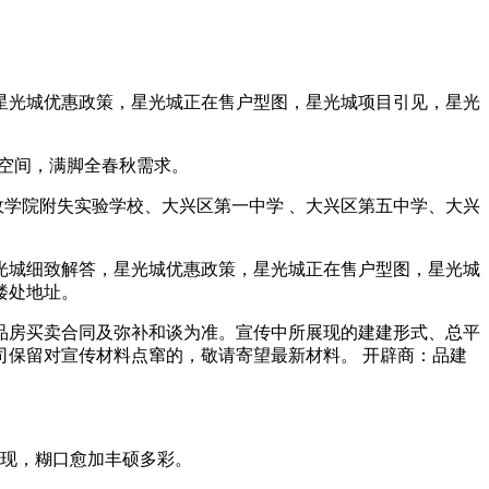
光城优惠政策，星光城正在售户型图，星光城项目引见，星光
空间，满脚全春秋需求。
政学院附失实验学校、大兴区第一中学 、大兴区第五中学、大兴
城细致解答，星光城优惠政策，星光城正在售户型图，星光城
楼处地址。
房买卖合同及弥补和谈为准。宣传中所展现的建建形式、总平
保留对宣传材料点窜的，敬请寄望最新材料。 开辟商：品建
现，糊口愈加丰硕多彩。