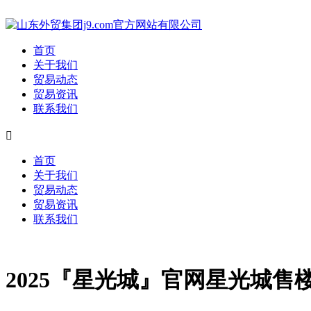
首页
关于我们
贸易动态
贸易资讯
联系我们

首页
关于我们
贸易动态
贸易资讯
联系我们
2025『星光城』官网星光城售