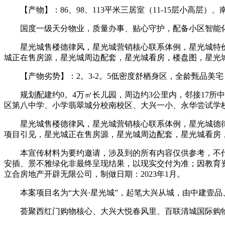
【产物】：86、98、113平米三居室（11-15层小高层）、南区正
国度一级天分物业，质量办事、贴心守护，配备小区智能化
星光城售楼德律风，星光城营销核心联系体例，星光城特价
城正在售房源，星光城周边配套，星光城看房，楼盘图，星光
【产物劣势】：2。3-2。5低密度舒栖身区，全龄甄品美
规划配建约0。4万㎡长儿园，周边约3公里内，邻接17所中
区第八中学、小学翡翠城分校南校区、大兴一小、永华尝试学
星光城售楼德律风，星光城营销核心联系体例，星光城德律
项目引见，星光城正在售房源，星光城周边配套，星光城看房
本宣传材料为要约邀请，涉及到的所有内容仅供参考，不代
安插、景不雅绿化非最终呈现结果，以现实交付为准；因教育
立合房地产开辟无限公司，制做日期：2023年1月。
本案项目名为“大兴·星光城”，起笔大兴从城，由中建壹品
荟聚西红门购物核心、大兴大悦春风里、百联清城国际购物