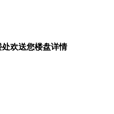
楼处欢送您楼盘详情