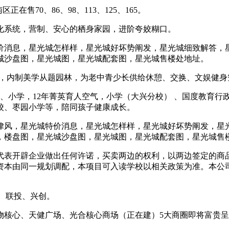
在售70、86、98、113、125、165。
系统，营制、安心的栖身家园，进阶夸姣糊口。
消息，星光城怎样样，星光城好坏势阐发，星光城细致解答，星
城沙盘图，星光城图，星光城配套图，星光城售楼处地址。
宅，内制美学从题园林，为老中青少长供给休憩、交换、文娱健身
、小学，12年菁英育人空气，小学（大兴分校） 、国度教育行
校、枣园小学等，陪同孩子健康成长。
风，星光城特价消息，星光城怎样样，星光城好坏势阐发，星光
，楼盘图，星光城沙盘图，星光城图，星光城配套图，星光城售
表开辟企业做出任何许诺，买卖两边的权利，以两边签定的商品
资本由同一规划调配，本项目可入读学校以相关政策为准。本公司
、联投、兴创。
核心、天健广场、光合核心商场（正在建）5大商圈即将富贵呈