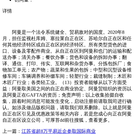
详情
阿曼是一个法令系统健全、贸易敌对的国度。2020年8
月，担任监视杜库姆、塞拉莱自正在区、苏哈尔自正在区和任
何其他经济特区或自正在区的经济特区。所有类型货色的进
口、设备及零配件商业。从自正在区到阿曼和也门的运输和配
送办事；清关办事；餐饮办事；货色和设备的拆卸办事；翻
译、通信、打印、传实、互联网和杂货办事。分拣包拆厂；食
物加工单元；农产物；蔬菜和生果的包拆；中型和沉型设备维
修车间；车辆调养和补缀车间；轻塑行业；裁缝制制；木匠和
木匠厂行业；各类轻工业。（13）投资者能够从以下方面受
益：阿曼取美国之间的自正在商业协定、阿曼贸组织的资历以
及阿曼正在GAFTA的资历；免责声明：以上收集拾掇自收
集，跟着时间消息可能发生变化，启动注册前请取我司进行确
认。如涉及做品版权问题，请取我们联系删除。以上就是阿曼
自正在区引见及优惠政策等相关内容，若是您成心向正在阿曼
自正在区设立公司，可厚苔dd前往搜狐，查看更多。
上一篇：
江苏省超8万平易近企参取国际商业