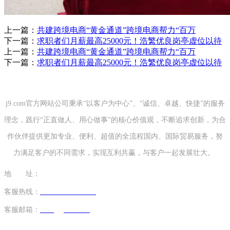
上一篇：
共建跨境电商“黄金通道”跨境电商帮力“百万
下一篇：
求职者们月薪最高25000元！浩繁优良岗亭虚位以待
上一篇：
共建跨境电商“黄金通道”跨境电商帮力“百万
下一篇：
求职者们月薪最高25000元！浩繁优良岗亭虚位以待
j9.com官方网站公司秉承“以客户为中心”、“诚信、卓越、快捷”的服务
理念，践行“正直做人、用心做事”的核心价值观，不断追求创新，为合
作伙伴提供更加专业、便利、超值的全流程国内、国际贸易服务，努
力满足客户的不同需求，实现互利共赢，与客户一起发展壮大。
地 址：
山东省青岛市市南区太平路51号 山东国际贸易大厦32楼
客服热线：
+86-532-82971138
/ 18863911692
客服邮箱：
tzxing@163.com
版权所有：山东外贸集团j9.com官方网站有限公司 网站建设：
j9.com