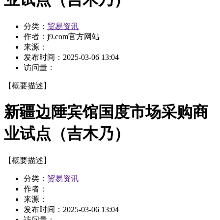
分类：
贸易资讯
作者：
j9.com官方网站
来源：
发布时间：
2025-03-06 13:04
访问量：
【概要描述】
新疆边陲宾馆国度市场采购商
业试点（吉木乃）
【概要描述】
分类：
贸易资讯
作者：
来源：
发布时间：
2025-03-06 13:04
访问量：