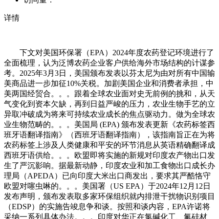
详情
下文对美国环保署（EPA）2024年度农药登记环境进行了
全面梳理，认为泛博农药企业客户供给海外市场结构的计谋参
考。2025年3月3日，美国颁布发表以芬太尼为由对所有中国输
美商品进一步加征10%关税。加剧美国企业和消费者承担，中
美两国经贸合。。。跟着全球农业面对史无前例的挑和，从天
气变化到资本欠缺，再到日益严峻的压力，农业生物手艺的立
异取冲破成为将来可持续农业成长的焦点驱动力。做为全球农
业生物范畴的。。。美国局 (EPA) 颁布发表更新《农药标签西
班牙语翻译指南》（西班牙语翻译指南），该指南旨正在为将
农药标签上涉及人类健康和平安的环节消息从英语精确翻译成
西班牙语供给。。。欧盟即将实施的新规对印度农产物出口发
生了严沉影响。据最新动静，印度农业和加工食物出口成长办
理局（APEDA）已向印度大米出口商发出，要求其严酷恪守
欧盟对噻虫啉的。。。美国署（US EPA）于2024年12月12日
发布声明，颁布发表取多家环保组织就内排泄干扰物识别项目
（EDSP）的实施告竣息争和谈。按照和谈内容，EPA许诺将
采纳一系列具体办法。。。印度对华正在氯碱化工、氟硅材