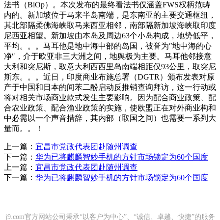
法书（BiOp）。本次发布的最终看法书仅涵盖FWS权柄范畴
内的。新加坡位于马来半岛南端，是东南亚的主要交通枢纽，
其北部隔柔佛海峡取马来西亚相邻，南部隔新加坡海峡取印度
尼西亚相望。新加坡由本岛及周边63个小岛构成，地势低平，
平均。。。马耳他是地中海中部的岛国，被誉为″地中海的心
净″，介于欧亚非三大洲之间，地舆极为主要。马耳他邻接意
大利和突尼斯，取意大利西西里岛南端相距仅93公里，取突尼
斯东。。。近日，印度商业布施总署（DGTR）颁布发表对原
产于中国和日本的间苯二酚启动反推销查询拜访，这一行动或
将对相关市场商业款式发生主要影响。因为配合商业政策、配
合农业政策、配合渔业政策的实施，使欧盟正在对外商业构和
中必需以一个声音措辞，其内部（取国之间）也需要一系列大
量而。。！
上一篇：
宜昌市党政代表团赴随州调查
下一篇：
华为已将麒麟智妙手机的方针市场锁定为60个国度
上一篇：
宜昌市党政代表团赴随州调查
下一篇：
华为已将麒麟智妙手机的方针市场锁定为60个国度
j9.com官方网站公司秉承“以客户为中心”、“诚信、卓越、快捷”的服务