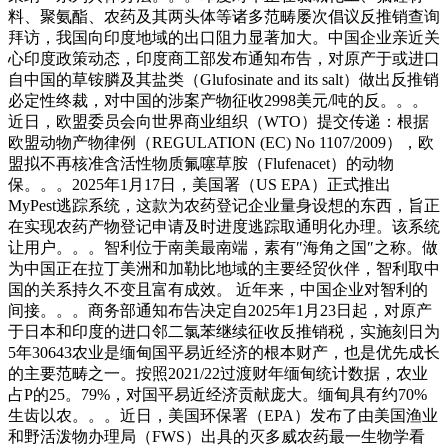
料、聚氨酯、农药及其两头体等诸多范畴屡次倡议反推销查询
拜访，我国向印度地域的出口阻力显著加大。中国企业亲近关
心印度政策动态，印度商工部发布通知布告，对原产于或进口
自中国的草铵膦及其盐类（Glufosinate and its salt）做出反推销
必定性终裁，对中国的涉案产物征收2998美元/吨的反。。。
近日，欧盟委员会向世界商业组织（WTO）提交传递：根据
欧盟动物产物律例（REGULATION (EC) No 1107/2009），欧
盟拟不再核准含活性物质氟噻草胺（Flufenacet）的动物
保。。。2025年1月17日，美国署（US EPA）正式推出
MyPest逃踪系统，这款为农药登记企业量身设想的东西，旨正
在实现农药产物登记申请及时进度逃踪取通明化办理。该系统
让用户。。。智利位于南美最南端，素有″海角之国″之称。做
为中国正在拉丁美洲和加勒比地域的主要经贸伙伴，智利取中
国的关系持久不变且富有成效。 近年来，中国企业对智利的
间接。。。商务部通知布告决定自2025年1月23日起，对原产
于日本和印度的进口邻二氯苯继续征收反推销税，实施刻日为
5年30643农业是缅甸国平易近经济的根本财产，也是优先成长
的主要范畴之一。按照2021/22过渡财年缅甸统计数据，农业
占P的25。79%，对国平易近经济贡献庞大。缅甸具有约70%
生齿以农。。。近日，美国环保署（EPA）发布了由美国渔业
和野活泼物办理局（FWS）出具的灭多威农药最一生物学看