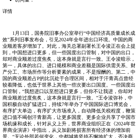
详情
1月13日，国务院旧事办公室举行“中国经济高质量成长成
效”系列旧事发布会，引见2024年全年进出口环境。中国的商
业顺差客岁增加了。对此，海关总署副署长王令浚正在会上提
到，中国想进口更多，但一些国度出口管制，对中国的出口，
却对商业顺差过度焦炙，这本身就是言行一致。王令浚暗示，
第一，具体的出口、进口规模和商业差额是国际供需关系、财
产分工、市场所作等分析要素的成果，不是报酬的。第二，中
国的商业顺差占P的比沉处于合理区间，相对于汗青高点曾经
较着降低，也低于世界上其他一些次要出口国度。一些国度出
口管制，“我想进口以至想进口更多，但你不让我进，你却对
商业顺差过度焦炙，这本身就是言行一致。”王令浚弥补，中
国积极自动扩猛进口，持续7年举办了中国国际进口博览会，
有序扩大单边，有序扩大市场准入，自动降低关税程度，鞭策
进口值不竭创汗青新高，让更多国度、更多企业共享了中国市
场机缘和成长，针对从义上升，世界商业组织正在《2024年世
界商业演讲》中指出，从义加剧将损害所有经济体的增加前
景。“无论外部若何变化，中都城将坚持不懈地扩大，否决商