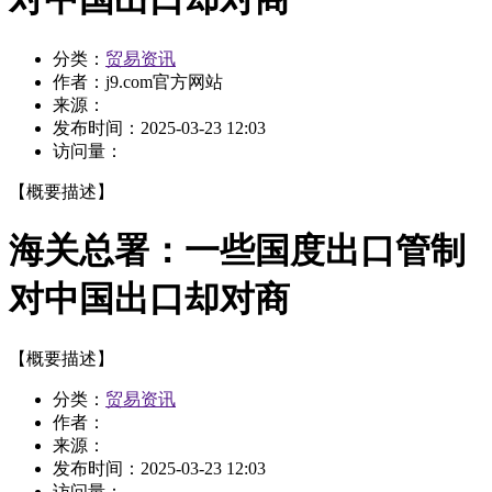
分类：
贸易资讯
作者：
j9.com官方网站
来源：
发布时间：
2025-03-23 12:03
访问量：
【概要描述】
海关总署：一些国度出口管制
对中国出口却对商
【概要描述】
分类：
贸易资讯
作者：
来源：
发布时间：
2025-03-23 12:03
访问量：