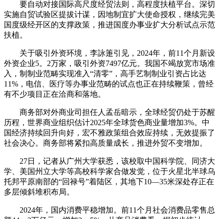
要自动对接国际高尺度经贸法则，高程度扶植平台。深切
实施自贸试验区提拔计谋，因地制宜扩大使命授权，继续完美
国度级经开区的支撑政策，推进国度办事业扩大分析试点示范
扶植。
关于吸引外资环境，李詠箑引见，2024年，前11个月新设
外资企业5。2万家，吸引外资7497亿元。我国不竭放宽市场准
入，制制业范畴实现准入“清零”，高手艺制制业引资占比达
11%，电信、医疗等办事业范畴的试点也正在持续鞭策，曾经
有不少项目正在洽商和落地。
商务部对外商业司担任人孟岳暗示，全球经贸仍处于苏醒
历程，世界商业组织估计2025年全球货色商业量增加3%。中
国经济持续回升向好，宏不雅政策组合效应持续，无效提振了
社会决心。商务部将紧扣高质量成长，推进外贸不变增加。
27日，记者从广州大学获悉，该校取中国科学院、同济大
学、美国州立大学等高校科学家合做发觉，位于火星北半球乌
托邦平原南部的“回禄号”着陆区，其地下10—35米深处存正在
多层倾斜堆积布局。
2024年，国内消费平稳增加。前11个月社会消费品零售总