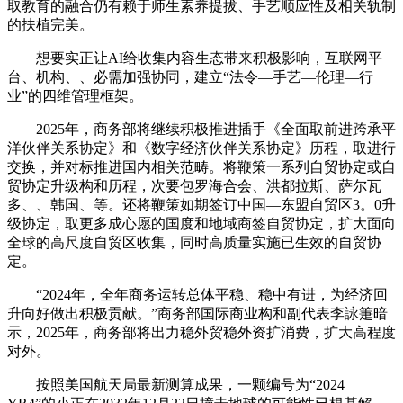
取教育的融合仍有赖于师生素养提拔、手艺顺应性及相关轨制
的扶植完美。
想要实正让AI给收集内容生态带来积极影响，互联网平
台、机构、、必需加强协同，建立“法令—手艺—伦理—行
业”的四维管理框架。
2025年，商务部将继续积极推进插手《全面取前进跨承平
洋伙伴关系协定》和《数字经济伙伴关系协定》历程，取进行
交换，并对标推进国内相关范畴。将鞭策一系列自贸协定或自
贸协定升级构和历程，次要包罗海合会、洪都拉斯、萨尔瓦
多、、韩国、等。还将鞭策如期签订中国—东盟自贸区3。0升
级协定，取更多成心愿的国度和地域商签自贸协定，扩大面向
全球的高尺度自贸区收集，同时高质量实施已生效的自贸协
定。
“2024年，全年商务运转总体平稳、稳中有进，为经济回
升向好做出积极贡献。”商务部国际商业构和副代表李詠箑暗
示，2025年，商务部将出力稳外贸稳外资扩消费，扩大高程度
对外。
按照美国航天局最新测算成果，一颗编号为“2024