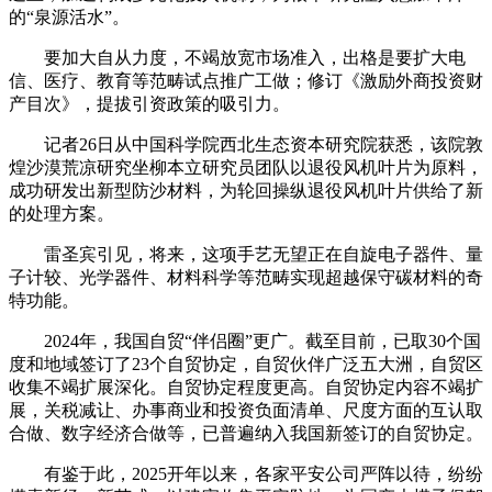
的“泉源活水”。
要加大自从力度，不竭放宽市场准入，出格是要扩大电
信、医疗、教育等范畴试点推广工做；修订《激励外商投资财
产目次》，提拔引资政策的吸引力。
记者26日从中国科学院西北生态资本研究院获悉，该院敦
煌沙漠荒凉研究坐柳本立研究员团队以退役风机叶片为原料，
成功研发出新型防沙材料，为轮回操纵退役风机叶片供给了新
的处理方案。
雷圣宾引见，将来，这项手艺无望正在自旋电子器件、量
子计较、光学器件、材料科学等范畴实现超越保守碳材料的奇
特功能。
2024年，我国自贸“伴侣圈”更广。截至目前，已取30个国
度和地域签订了23个自贸协定，自贸伙伴广泛五大洲，自贸区
收集不竭扩展深化。自贸协定程度更高。自贸协定内容不竭扩
展，关税减让、办事商业和投资负面清单、尺度方面的互认取
合做、数字经济合做等，已普遍纳入我国新签订的自贸协定。
有鉴于此，2025开年以来，各家平安公司严阵以待，纷纷