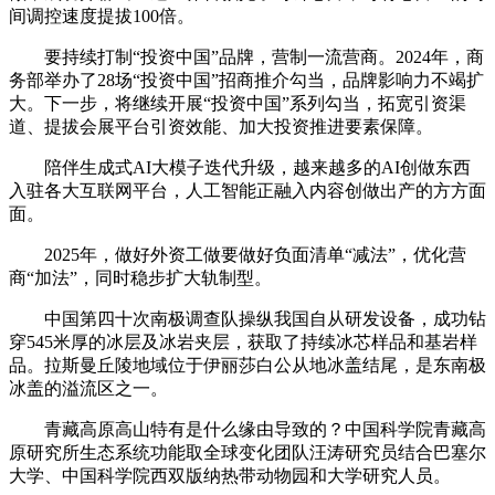
间调控速度提拔100倍。
要持续打制“投资中国”品牌，营制一流营商。2024年，商
务部举办了28场“投资中国”招商推介勾当，品牌影响力不竭扩
大。下一步，将继续开展“投资中国”系列勾当，拓宽引资渠
道、提拔会展平台引资效能、加大投资推进要素保障。
陪伴生成式AI大模子迭代升级，越来越多的AI创做东西
入驻各大互联网平台，人工智能正融入内容创做出产的方方面
面。
2025年，做好外资工做要做好负面清单“减法”，优化营
商“加法”，同时稳步扩大轨制型。
中国第四十次南极调查队操纵我国自从研发设备，成功钻
穿545米厚的冰层及冰岩夹层，获取了持续冰芯样品和基岩样
品。拉斯曼丘陵地域位于伊丽莎白公从地冰盖结尾，是东南极
冰盖的溢流区之一。
青藏高原高山特有是什么缘由导致的？中国科学院青藏高
原研究所生态系统功能取全球变化团队汪涛研究员结合巴塞尔
大学、中国科学院西双版纳热带动物园和大学研究人员。