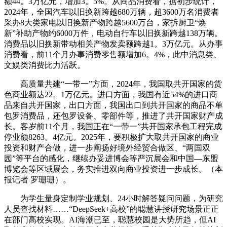
额44。3万亿元，增加3。5%。从商品消费看，据初步统计，
2024年，全国汽车以旧换新跨越680万辆，超3600万名消费者
采办8大类家电以旧换新产物跨越5600万台，家拆厨卫“焕
新”补助产物约6000万件，电动自行车以旧换新跨越138万辆。
消费品以旧换新带动相关产物发卖额跨越1。3万亿元。从办事
消费看，前11个月办事消费零售额增加6。4%，此中消息类、
文娱类消费比力活跃。
高质量共建“一带一”方面，2024年，我国取共开国家的货
色商业额达22。1万亿元。进口方面，我国有近54%的进口商
品来自共开国家，出口方面，我国出口到共开国家的商品不单
包罗消费品，还包罗设备、零部件等，推进了共开国家财产成
长。客岁前11个月，我国正在“一带一”共开国家承包工程完成
停业额8263。4亿元。2025年，要积极扩大取共开国家的商业
投资和财产合做，进一步阐扬好境外经贸合做区、“两国双
园”等平台的感化，继续办妥进博会等严沉展会和中国—东盟
博览会等区域展会，务实推进双向商业投资进一步成长。（本
报记者 罗珊珊）。
为学生量身定制学业规划、24小时解答疑问问题，为研究
人员查找材料……“DeepSeek+高校”的聪慧讲授研究场景正正
在部门高校实现。AI海潮已至，聪慧校园是大势所趋，但AI