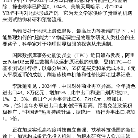
YR4”的小正在2032年12月22日撞击地球的可能性已根基解
除，撞击概率已降至0。004%。美航天局暗示，小“2024
YR4”不再对地球形成严沉，它为天文学家供给了贵重的机遇
来测试防御科研和预警流程。
当物质处于地球上最低温度、最高压力等极端前提下，可
能呈现如何的“超能力”？物态调控是物理学研究人类社会的主
要路子，科学家对于物理世界极限的探索从未遏制。
国际数据库事务处能委员会（TPC）近日颁布发表，阿里
云PolarDB云原生数据库以远超原记载的机能，登顶TPC—C
基准测试排行榜，以每分钟20。55亿笔买卖和单元成本0。8元
人平易近币的成就，刷新该榜单机能和性价比两项世界记载。
李詠箑引见，2024年，中国对外商业再立异高。全年货色
进出口43。8万亿元，增加5%，此中出口和进口别离增加7。
1%、2。3%。前11个月办事进出口6。7万亿元，增加14。
2%，估计全年办事进出口也将创汗青新高。跟着免签政策积
极推广，“中国逛”热度持续升温，据统计，旅行办事出口增加
1。5倍。
正在加速实现高程度科技自立自强、扶植科技强国的新征
途上，加速构成多元化投入机制，为根本研究注入愈加丰沛