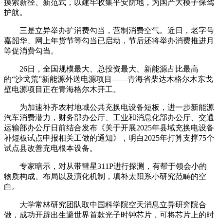
摸索新径、新范式，以建牢收集平安防地，为国产大模子保驾
护航。
三是立异举办扩消费勾当，营制消费空气。近日，老字号
嘉韶华、网上年货节等勾当已启动，节后还将举办消费推进月
等促消费勾当。
26日，全国规模最大、总投资最大、新能源占比最高
的“沙戈荒”新能源外送电源项目——青海省柴达木格尔木东戈
壁电源项目正在青海格尔木开工。
为加速补齐农村地域公共充换电设备短板，进一步新能源
汽车消费潜力，财务部办公厅、工业和消息化部办公厅、交通
运输部办公厅日前结合发布《关于开展2025年县域充换电设备
补短板试点申报相关工做的通知》，明白2025年打算支撑75个
试点县改善充电根本设备。
专家暗示，对从带彗星311P进行探测，有帮于领会小的
物质构成、布局以及演化机制，填补太阳系小研究范畴的空
白。
大学常林研究团队取中国科学院空天消息立异研究院合
做，成功开辟出生避世界首款光子时钟芯片，可将芯片上的时