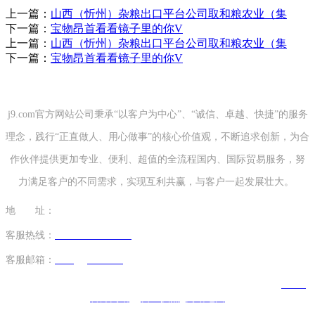
上一篇：
山西（忻州）杂粮出口平台公司取和粮农业（集
下一篇：
宝物昂首看看镜子里的你V
上一篇：
山西（忻州）杂粮出口平台公司取和粮农业（集
下一篇：
宝物昂首看看镜子里的你V
j9.com官方网站公司秉承“以客户为中心”、“诚信、卓越、快捷”的服务
理念，践行“正直做人、用心做事”的核心价值观，不断追求创新，为合
作伙伴提供更加专业、便利、超值的全流程国内、国际贸易服务，努
力满足客户的不同需求，实现互利共赢，与客户一起发展壮大。
地 址：
山东省青岛市市南区太平路51号 山东国际贸易大厦32楼
客服热线：
+86-532-82971138
/ 18863911692
客服邮箱：
tzxing@163.com
版权所有：山东外贸集团j9.com官方网站有限公司 网站建设：
j9.com
官方网站
营业执照
网站地图