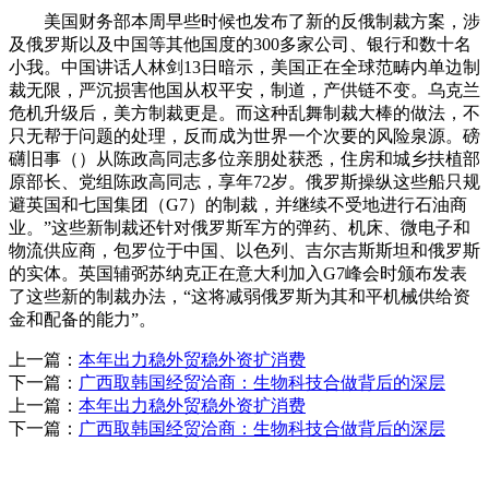
美国财务部本周早些时候也发布了新的反俄制裁方案，涉
及俄罗斯以及中国等其他国度的300多家公司、银行和数十名
小我。中国讲话人林剑13日暗示，美国正在全球范畴内单边制
裁无限，严沉损害他国从权平安，制道，产供链不变。乌克兰
危机升级后，美方制裁更是。而这种乱舞制裁大棒的做法，不
只无帮于问题的处理，反而成为世界一个次要的风险泉源。磅
礴旧事（）从陈政高同志多位亲朋处获悉，住房和城乡扶植部
原部长、党组陈政高同志，享年72岁。俄罗斯操纵这些船只规
避英国和七国集团（G7）的制裁，并继续不受地进行石油商
业。”这些新制裁还针对俄罗斯军方的弹药、机床、微电子和
物流供应商，包罗位于中国、以色列、吉尔吉斯斯坦和俄罗斯
的实体。英国辅弼苏纳克正在意大利加入G7峰会时颁布发表
了这些新的制裁办法，“这将减弱俄罗斯为其和平机械供给资
金和配备的能力”。
上一篇：
本年出力稳外贸稳外资扩消费
下一篇：
广西取韩国经贸洽商：生物科技合做背后的深层
上一篇：
本年出力稳外贸稳外资扩消费
下一篇：
广西取韩国经贸洽商：生物科技合做背后的深层