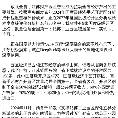
放眼全省，江苏财产园区曾经成为拉动全省经济产出的主
要引擎。按照商务部发布的2024年国度级经济手艺开辟区分析
成长程度查核评价成果，正在2023年度国度级经开区分析成长
程度查核评价分析排名前30名中，我省共有9家国度级经开区
上榜，数量位居全国第一；姑苏工业园区稳居第一，实现“九
连冠”。
正在国度鼎力鞭策“AI＋医疗”深度融合的宏不雅布景下，
江苏积极摸索，试点DeepSeek等医疗大模子的当地化摆设和
深度使用。
园区经济已占领江苏经济的半壁山河。记者从省商务厅获
悉，截至目前，江苏经国务院、省正式核准设立的开辟区共
158家，此中国度级开辟区47家，国度级经济手艺开辟区、高
新手艺财产开辟区数量均居全国第一。全省省级以上开辟区创
制了全省50%的经济总量和一般公共预算收入，60%的固定资
产投资，70%的规上工业添加值，80%的现实利用外资和外贸
进出口。
2024年11月，商务部印发《支撑姑苏工业园区深化立异分
析试验的若干办法》的通知，力争通过五年勤奋，姑苏工业园