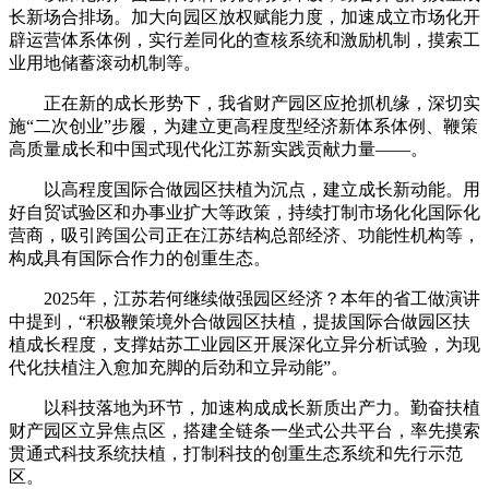
长新场合排场。加大向园区放权赋能力度，加速成立市场化开
辟运营体系体例，实行差同化的查核系统和激励机制，摸索工
业用地储蓄滚动机制等。
正在新的成长形势下，我省财产园区应抢抓机缘，深切实
施“二次创业”步履，为建立更高程度型经济新体系体例、鞭策
高质量成长和中国式现代化江苏新实践贡献力量——。
以高程度国际合做园区扶植为沉点，建立成长新动能。用
好自贸试验区和办事业扩大等政策，持续打制市场化化国际化
营商，吸引跨国公司正在江苏结构总部经济、功能性机构等，
构成具有国际合作力的创重生态。
2025年，江苏若何继续做强园区经济？本年的省工做演讲
中提到，“积极鞭策境外合做园区扶植，提拔国际合做园区扶
植成长程度，支撑姑苏工业园区开展深化立异分析试验，为现
代化扶植注入愈加充脚的后劲和立异动能”。
以科技落地为环节，加速构成成长新质出产力。勤奋扶植
财产园区立异焦点区，搭建全链条一坐式公共平台，率先摸索
贯通式科技系统扶植，打制科技的创重生态系统和先行示范
区。