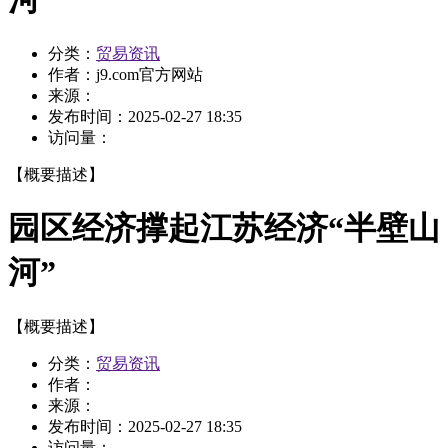
分类：
贸易资讯
作者：
j9.com官方网站
来源：
发布时间：
2025-02-27 18:35
访问量：
【概要描述】
园区经济撑起江苏经济“半壁山
河”
【概要描述】
分类：
贸易资讯
作者：
来源：
发布时间：
2025-02-27 18:35
访问量：