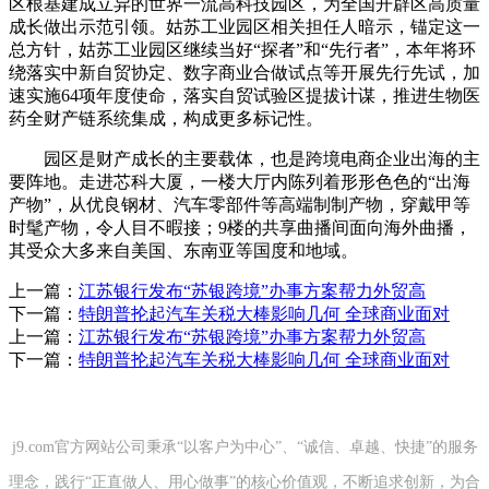
区根基建成立异的世界一流高科技园区，为全国开辟区高质量
成长做出示范引领。姑苏工业园区相关担任人暗示，锚定这一
总方针，姑苏工业园区继续当好“探者”和“先行者”，本年将环
绕落实中新自贸协定、数字商业合做试点等开展先行先试，加
速实施64项年度使命，落实自贸试验区提拔计谋，推进生物医
药全财产链系统集成，构成更多标记性。
园区是财产成长的主要载体，也是跨境电商企业出海的主
要阵地。走进芯科大厦，一楼大厅内陈列着形形色色的“出海
产物”，从优良钢材、汽车零部件等高端制制产物，穿戴甲等
时髦产物，令人目不暇接；9楼的共享曲播间面向海外曲播，
其受众大多来自美国、东南亚等国度和地域。
上一篇：
江苏银行发布“苏银跨境”办事方案帮力外贸高
下一篇：
特朗普抡起汽车关税大棒影响几何 全球商业面对
上一篇：
江苏银行发布“苏银跨境”办事方案帮力外贸高
下一篇：
特朗普抡起汽车关税大棒影响几何 全球商业面对
j9.com官方网站公司秉承“以客户为中心”、“诚信、卓越、快捷”的服务
理念，践行“正直做人、用心做事”的核心价值观，不断追求创新，为合